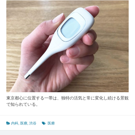
る
内
科
医
療
と
進
化
す
る
健
康
サ
ー
ビ
ス
東京都心に位置する一帯は、独特の活気と常に変化し続ける景観
の
で知られている。
最
前
線
内科
,
医療
,
渋谷
医療