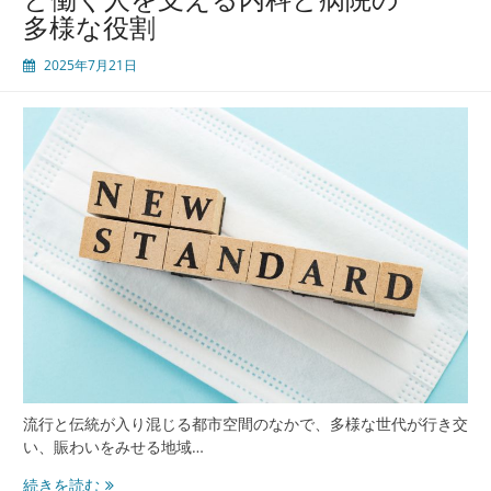
多様な役割
え
る
2025年7月21日
渋
谷
の
進
化
す
る
内
科
医
療
と
地
域
の
安
流行と伝統が入り混じる都市空間のなかで、多様な世代が行き交
心
い、賑わいをみせる地域…
渋
続きを読む