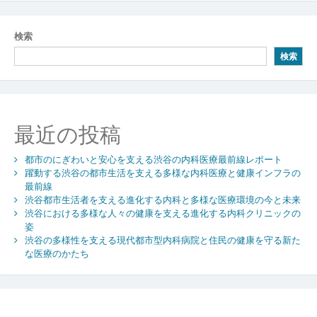
稿
ナ
検索
ビ
検索
ゲ
ー
シ
最近の投稿
ョ
都市のにぎわいと安心を支える渋谷の内科医療最前線レポート
ン
躍動する渋谷の都市生活を支える多様な内科医療と健康インフラの
最前線
渋谷都市生活者を支える進化する内科と多様な医療環境の今と未来
渋谷における多様な人々の健康を支える進化する内科クリニックの
姿
渋谷の多様性を支える現代都市型内科病院と住民の健康を守る新た
な医療のかたち