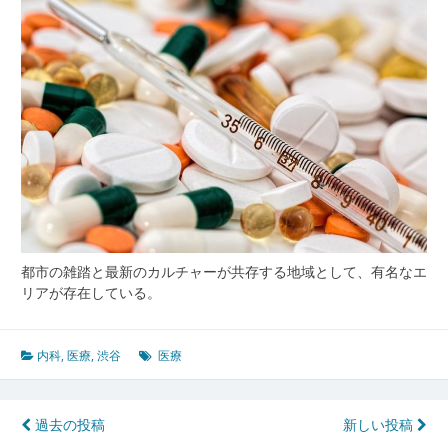
化
と
多
様
な
時
代
へ
の
柔
軟
な
対
都市の雑踏と最新のカルチャーが共存する地域として、有名なエ
応
リアが存在している。
内科
,
医療
,
渋谷
医療
投
過去の投稿
新しい投稿