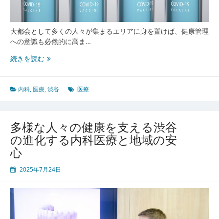
前
線
大都会として多くの人々が集まるエリアに身を置けば、健康管理
への意識も必然的に高ま…
渋
続きを読む
谷
で
進
内科
,
医療
,
渋谷
医療
化
す
る
多様な人々の健康を支える渋谷
都
の進化する内科医療と地域の安
市
心
型
内
2025年7月24日
科
多
様
な
ラ