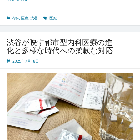
谷
で
進
内科
,
医療
,
渋谷
医療
化
す
る
渋谷が映す都市型内科医療の進
地
化と多様な時代への柔軟な対応
域
医
2025年7月18日
療
暮
ら
し
と
働
く
人
を
支
え
る