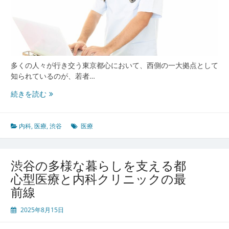
多くの人々が行き交う東京都心において、西側の一大拠点として
知られているのが、若者…
渋
続きを読む
谷
の
多
内科
,
医療
,
渋谷
医療
様
な
都
渋谷の多様な暮らしを支える都
市
心型医療と内科クリニックの最
生
前線
活
を
2025年8月15日
支
え