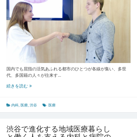
イ
フ
ス
タ
イ
ル
を
支
え
る
健
国内でも屈指の活気あふれる都市のひとつが各線が集い、多世
康
代、多国籍の人々が往来す…
イ
多
ン
続きを読む
様
フ
な
ラ
人々
最
内科
,
医療
,
渋谷
医療
の
前
健
線
康
渋谷で進化する地域医療暮らし
を
と働く人を支える内科と病院の
支