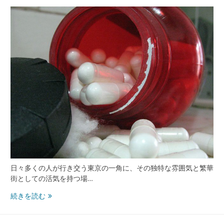
支
え
る
多
様
な
医
療
ネ
ッ
ト
ワ
ー
ク
と
街
日々多くの人が行き交う東京の一角に、その独特な雰囲気と繁華
の
街としての活気を持つ場…
未
来
渋
続きを読む
谷
で