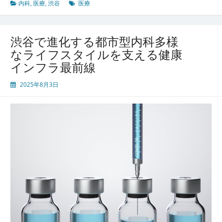
暮
内科
,
医療
,
渋谷
医療
ら
す
人々
渋谷で進化する都市型内科多様
の
なライフスタイルを支える健康
健
インフラ最前線
康
を
2025年8月3日
支
え
る
多
様
性
あ
る
内
科
医
療
の
最