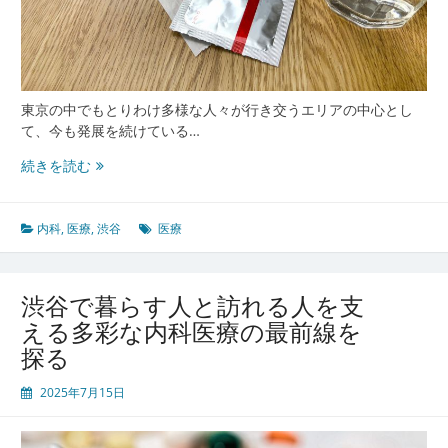
内
科
と
病
院
東京の中でもとりわけ多様な人々が行き交うエリアの中心とし
の
て、今も発展を続けている…
多
様
渋
続きを読む
な
谷
役
が
割
映
内科
,
医療
,
渋谷
医療
す
都
市
渋谷で暮らす人と訪れる人を支
型
える多彩な内科医療の最前線を
内
探る
科
医
2025年7月15日
療
の
進