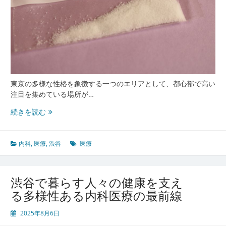
東京の多様な性格を象徴する一つのエリアとして、都心部で高い
注目を集めている場所が…
渋
続きを読む
谷
で
暮
内科
,
医療
,
渋谷
医療
ら
す
人々
渋谷で暮らす人々の健康を支え
の
る多様性ある内科医療の最前線
健
康
2025年8月6日
を