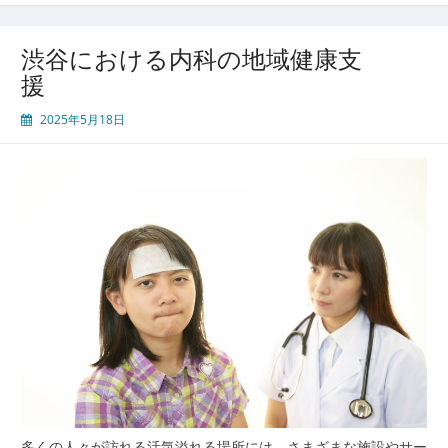
化
す
る
渋谷における内科の地域健康支
内
援
科
医
2025年5月18日
療
と
健
康
管
理
の
重
要
性
多くの人々が訪れる活気溢れる場所には、さまざまな施設やサー