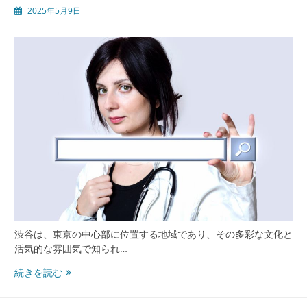
地
2025年5月9日
域
健
康
社
会
渋谷は、東京の中心部に位置する地域であり、その多彩な文化と
活気的な雰囲気で知られ…
渋
続きを読む
谷
の