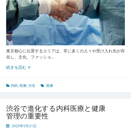
東京都心に位置するエリアは、常に多くの人々や受け入れ先が存
在し、文化、ファッショ…
渋
続きを読む
谷
の
内
内科
,
医療
,
渋谷
医療
科
医
療
渋谷で進化する内科医療と健康
が
管理の重要性
築
く
2025年5月21日
健