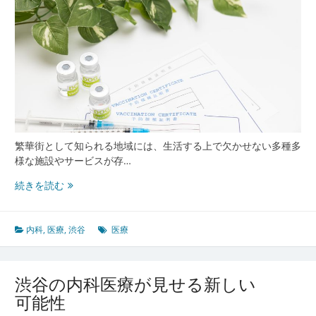
繁華街として知られる地域には、生活する上で欠かせない多種多
様な施設やサービスが存…
渋
続きを読む
谷
の
内
内科
,
医療
,
渋谷
医療
科
が
支
渋谷の内科医療が見せる新しい
え
可能性
る