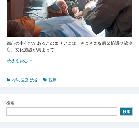
都市の中心地であるこのエリアには、さまざまな商業施設や飲食
店、文化施設が集まって…
渋
続きを読む
谷
で
の
内科
,
医療
,
渋谷
医療
内
科
ク
検索
リ
検索
ニ
ッ
ク
の
重