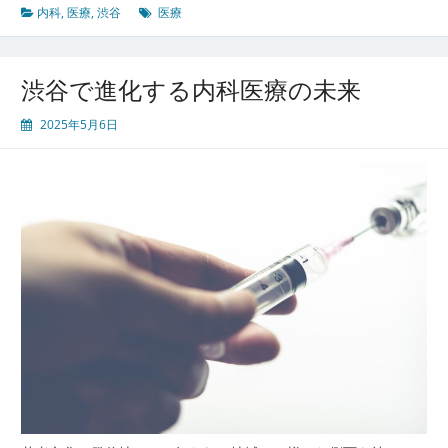
内
内科
,
医療
,
渋谷
医療
科
医
療
渋谷で進化する内科医療の未来
が
見
2025年5月6日
せ
る
新
し
い
可
能
性