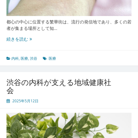
都心の中心に位置する繁華街は、流行の発信地であり、多くの若
者が集まる場所として知…
渋
続きを読む
谷
で
見
内科
,
医療
,
渋谷
医療
つ
け
る
渋谷の内科が支える地域健康社
医
会
療
と
2025年5月12日
健
康
の
未
来