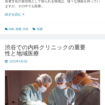
若者文化の発信地として知られる地域は、様々な側面を持ってい
ますが、その中でも医療…
渋
続きを読む
谷
で
進
内科
,
医療
,
渋谷
医療
化
す
る
渋谷での内科クリニックの重要
内
性と地域医療
科
医
2025年5月3日
療
の
未
来