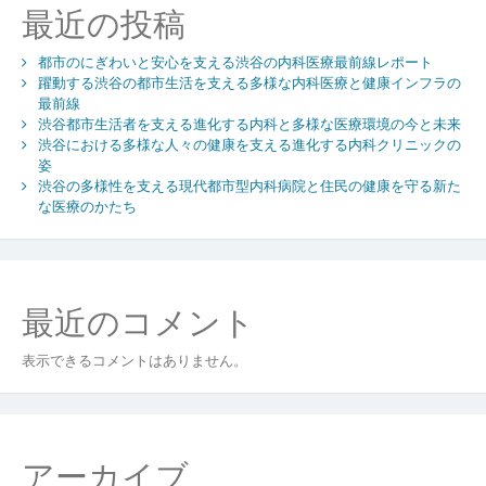
最近の投稿
要
性
都市のにぎわいと安心を支える渋谷の内科医療最前線レポート
と
躍動する渋谷の都市生活を支える多様な内科医療と健康インフラの
地
最前線
域
渋谷都市生活者を支える進化する内科と多様な医療環境の今と未来
医
渋谷における多様な人々の健康を支える進化する内科クリニックの
療
姿
渋谷の多様性を支える現代都市型内科病院と住民の健康を守る新た
な医療のかたち
最近のコメント
表示できるコメントはありません。
アーカイブ