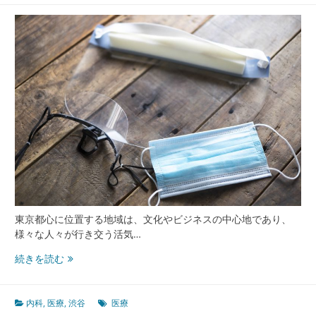
康
な
未
来
東京都心に位置する地域は、文化やビジネスの中心地であり、
様々な人々が行き交う活気…
渋
続きを読む
谷
で
進
内科
,
医療
,
渋谷
医療