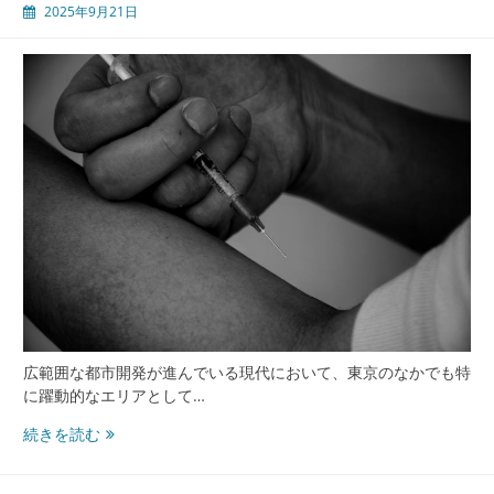
2025年9月21日
支
え
る
渋
谷
の
内
科
医
療
最
前
線
レ
ポ
ー
広範囲な都市開発が進んでいる現代において、東京のなかでも特
ト
に躍動的なエリアとして…
躍
続きを読む
動
す