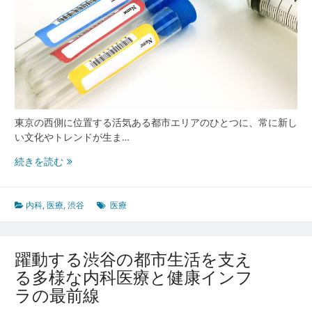
東京の西側に位置する活気ある都市エリアのひとつに、常に新し
い文化やトレンドが生ま…
都
続きを読む
市
の
に
内科
,
医療
,
渋谷
医療
ぎ
わ
い
躍動する渋谷の都市生活を支え
と
る多様な内科医療と健康インフ
安
ラの最前線
心
を