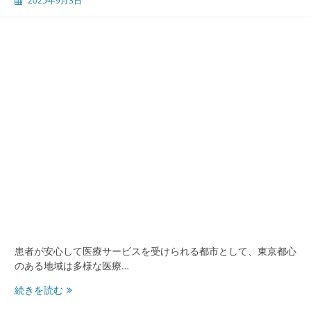
2025年9月3日
る
多
様
な
内
科
医
療
と
地
域
の
健
康
守
備
隊
患者が安心して医療サービスを受けられる都市として、東京都心
のある地域は多様な医療…
渋
続きを読む
谷