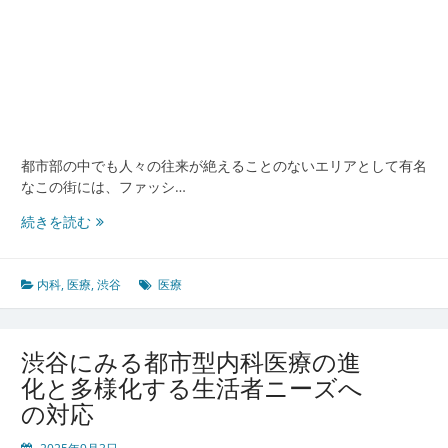
人
と
幸
せ
支
え
る
現
都市部の中でも人々の往来が絶えることのないエリアとして有名
場
なこの街には、ファッシ…
渋
続きを読む
谷
の
都
内科
,
医療
,
渋谷
医療
市
型
生
渋谷にみる都市型内科医療の進
活
化と多様化する生活者ニーズへ
を
の対応
支
え