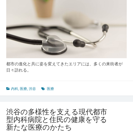
と
多
様
な
医
療
環
境
の
今
都市の進化と共に姿を変えてきたエリアには、多くの来街者が
と
日々訪れる。
未
来
内科
,
医療
,
渋谷
医療
渋谷の多様性を支える現代都市
型内科病院と住民の健康を守る
新たな医療のかたち