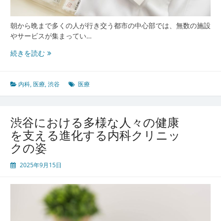
康
イ
ン
朝から晩まで多くの人が行き交う都市の中心部では、無数の施設
フ
やサービスが集まってい…
ラ
の
渋
続きを読む
最
谷
前
都
線
市
内科
,
医療
,
渋谷
医療
生
活
者
渋谷における多様な人々の健康
を
を支える進化する内科クリニッ
支
クの姿
え
る
2025年9月15日
進
化
す
る
内
科