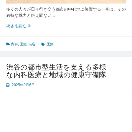
康
を
多くの人々が日々行き交う都市の中心地に位置する一帯は、その
守
独特な魅力と絶え間ない…
る
渋
続きを読む
新
谷
た
の
な
心
内科
,
医療
,
渋谷
医療
医
臓
療
都
の
市
か
渋谷の都市型生活を支える多様
に
た
な内科医療と地域の健康守備隊
息
ち
づ
2025年9月6日
く
内
科
医
療
多
様
な