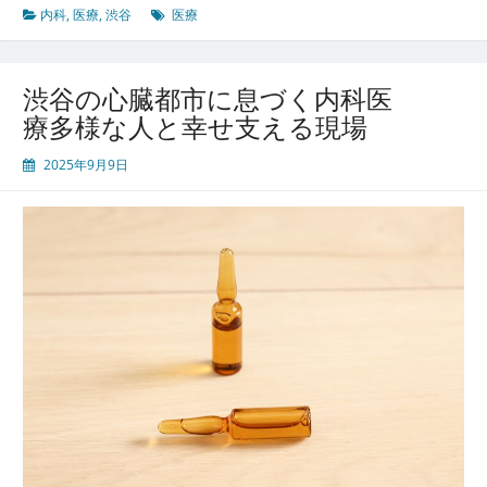
多
内科
,
医療
,
渋谷
医療
様
性
を
渋谷の心臓都市に息づく内科医
支
療多様な人と幸せ支える現場
え
る
2025年9月9日
現
代
都
市
型
内
科
病
院
と
住
民
の
健