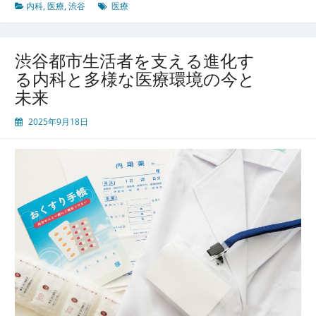
る
内科
,
医療
,
渋谷
医療
渋
谷
の
渋谷都市生活者を支える進化す
都
る内科と多様な医療環境の今と
市
未来
生
活
2025年9月18日
を
支
え
る
多
様
な
内
科
医
療
と
健