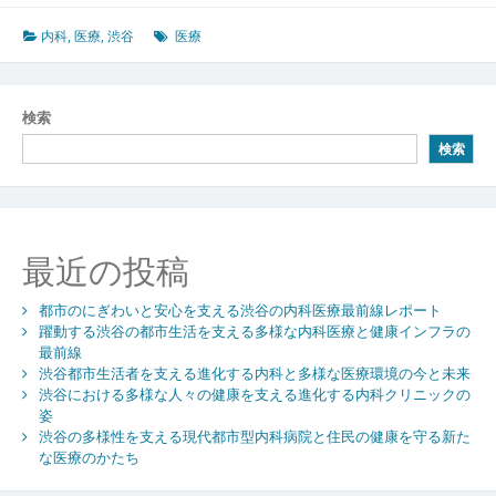
に
み
内科
,
医療
,
渋谷
医療
る
都
市
検索
型
検索
内
科
医
療
の
最近の投稿
進
化
都市のにぎわいと安心を支える渋谷の内科医療最前線レポート
と
躍動する渋谷の都市生活を支える多様な内科医療と健康インフラの
多
最前線
様
渋谷都市生活者を支える進化する内科と多様な医療環境の今と未来
化
渋谷における多様な人々の健康を支える進化する内科クリニックの
す
姿
る
渋谷の多様性を支える現代都市型内科病院と住民の健康を守る新た
生
な医療のかたち
活