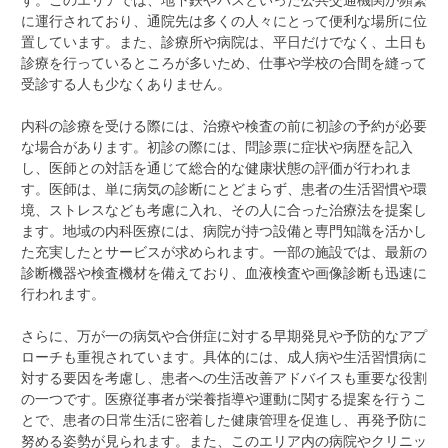
に運行されており、通院先は多くの人々にとって便利な場所に位
置しています。また、診療所や病院は、平日だけでなく、土日も
診療を行っているところが多いため、仕事や学校の合間を縫って
受診する人も少なくありません。
内科の診療を受ける際には、治療や検査の前に初診の予約が必要
な場合があります。初診の際には、問診票に症状や病歴を記入
し、医師との対話を通じて総合的な健康状態の評価が行われま
す。医師は、単に病気の診断にとどまらず、患者の生活習慣や環
境、ストレスなども考慮に入れ、その人に合った治療法を提案し
ます。地域の内科医療には、病院が持つ設備と専門知識を活かし
た充実したとサービスが求められます。一部の施設では、最新の
診断機器や検査機材を備えており、血液検査や画像診断も迅速に
行われます。
さらに、万が一の病気や合併症に対する早期発見や予防的なアプ
ローチも重視されています。具体的には、成人病や生活習慣病に
対する要因を考慮し、患者への生活改善アドバイスも重要な役割
の一つです。医療従事者が栄養指導や運動に関する提案を行うこ
とで、患者の日常生活に密着した健康管理を促進し、再発予防に
努める姿勢が見られます。また、このエリア内の病院やクリニッ