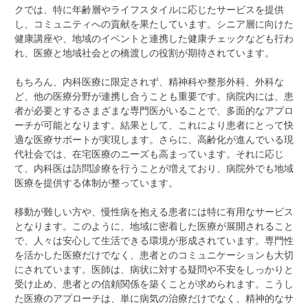
クでは、特に年齢層やライフスタイルに応じたサービスを提供
し、コミュニティへの貢献を果たしています。シニア層に向けた
健康講座や、地域のイベントと連携した健康チェックなども行わ
れ、医療と地域社会との橋渡しの役割が期待されています。
もちろん、内科医療に限定されず、精神科や整形外科、外科な
ど、他の医療分野が連携し合うことも重要です。病院内には、患
者が必要とするさまざまな専門医がいることで、多面的なアプロ
ーチが可能となります。結果として、これにより患者にとって快
適な医療サポートが実現します。さらに、高齢化が進んでいる現
代社会では、在宅医療のニーズも高まっています。それに応じ
て、内科医は訪問診療を行うことが増えており、病院外でも地域
医療を提供する体制が整っています。
移動が難しい方や、慢性病を抱える患者には特に有用なサービス
となります。このように、地域に密着した医療が展開されること
で、人々は安心して生活できる環境が形成されています。専門性
を活かした医療だけでなく、患者とのコミュニケーションも大切
にされています。医師は、病状に対する疑問や不安をしっかりと
受け止め、患者との信頼関係を築くことが求められます。こうし
た医療のアプローチは、単に病気の治療だけでなく、精神的なサ