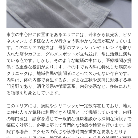
東京の中心部に位置するあるエリアには、若者から観光客、ビジ
ネスマンまで多様な人々が行き交う賑やかな光景が広がっていま
す。
このエリアの魅力は、最新のファッションやトレンドを取り
入れた店やカフェ、グルメスポットが立ち並び、常に活気に満ち
ている点です。しかし、そのような喧騒の中にも、医療機関が提
供する重要な役割があります。その中でも内科に特化した病院や
クリニックは、地域住民や訪問者にとって欠かせない存在です。
内科は、体の内部で発生するさまざまな症状や疾病に対処する専
門分野であり、消化器系や循環器系、内分泌系など、多岐にわた
る領域を対象としています。
このエリアには、病院やクリニックが一定数存在しており、地元
に住む人々が気軽に利用できる場所として機能しています。内科
の専門医は、診察を通じて一般的な健康相談から深刻な病状まで
幅広く対応し、必要に応じて専門的な治療や検査を行います。通
院する場合、アクセスの良さや診療時間が重要な要素となりま
す。このエリアでは、地下鉄やバスといった公共交通機関が頻繁