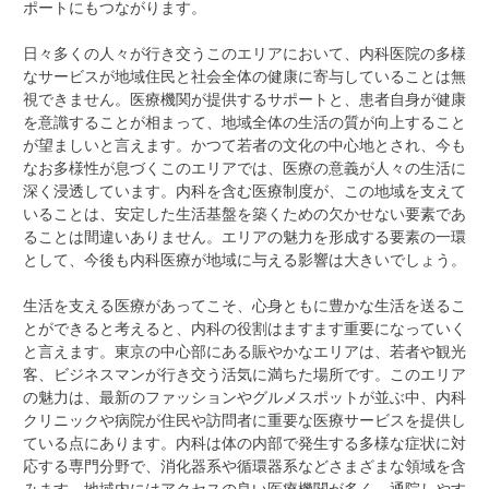
ポートにもつながります。
日々多くの人々が行き交うこのエリアにおいて、内科医院の多様
なサービスが地域住民と社会全体の健康に寄与していることは無
視できません。医療機関が提供するサポートと、患者自身が健康
を意識することが相まって、地域全体の生活の質が向上すること
が望ましいと言えます。かつて若者の文化の中心地とされ、今も
なお多様性が息づくこのエリアでは、医療の意義が人々の生活に
深く浸透しています。内科を含む医療制度が、この地域を支えて
いることは、安定した生活基盤を築くための欠かせない要素であ
ることは間違いありません。エリアの魅力を形成する要素の一環
として、今後も内科医療が地域に与える影響は大きいでしょう。
生活を支える医療があってこそ、心身ともに豊かな生活を送るこ
とができると考えると、内科の役割はますます重要になっていく
と言えます。東京の中心部にある賑やかなエリアは、若者や観光
客、ビジネスマンが行き交う活気に満ちた場所です。このエリア
の魅力は、最新のファッションやグルメスポットが並ぶ中、内科
クリニックや病院が住民や訪問者に重要な医療サービスを提供し
ている点にあります。内科は体の内部で発生する多様な症状に対
応する専門分野で、消化器系や循環器系などさまざまな領域を含
みます。地域内にはアクセスの良い医療機関が多く、通院しやす