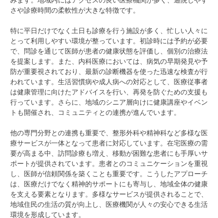
さや診療時間の柔軟性が大きな特徴です。
特に平日だけでなく土日も診療を行う施設が多く、忙しい人々に
とって利用しやすい環境が整っています。初診時には予約が必要
で、問診を通じて医師が患者の健康状態を評価し、個別の治療法
を提案します。また、内科医療においては、病気の早期発見や予
防が重要視されており、最新の診断機器を使った迅速な検査が行
われています。生活習慣病や成人病への対応として、医療従事者
は健康管理に向けたアドバイスを行い、再発を防ぐための支援も
行っています。さらに、地域のシニア層向けに健康講座やイベン
トも開催され、コミュニティとの連携が進んでいます。
他の専門分野との連携も重要で、整形外科や精神科など多様な医
療サービスが一体となって患者に対応しています。在宅医療の需
要が高まる中、訪問診療も増え、移動が困難な患者にも手厚いサ
ポートが提供されています。患者とのコミュニケーションを重視
し、医師が信頼関係を築くことも重要です。こうしたアプローチ
は、医療だけでなく精神的サポートにも寄与し、地域全体の健康
を支える要素となります。多様なサービスが提供されることで、
地域住民の生活の質が向上し、医療機関が人々の安心できる生活
環境を形成しています。