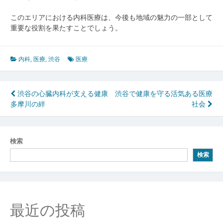
このエリアにおける内科医療は、今後も地域の魅力の一部として
重要な役割を果たすことでしょう。
内科
,
医療
,
渋谷
医療
投
渋谷の心臓内科が支える健康
渋谷で健康を守る活気ある医療
多摩川の絆
社会
稿
ナ
ビ
検索
検索
ゲ
ー
シ
最近の投稿
ョ